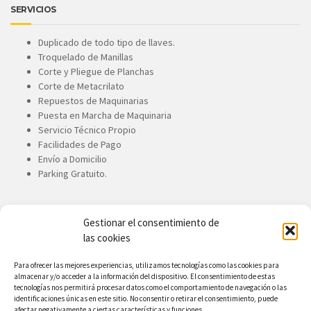
SERVICIOS
Duplicado de todo tipo de llaves.
Troquelado de Manillas
Corte y Pliegue de Planchas
Corte de Metacrilato
Repuestos de Maquinarias
Puesta en Marcha de Maquinaria
Servicio Técnico Propio
Facilidades de Pago
Envío a Domicilio
Parking Gratuito.
Gestionar el consentimiento de
CONTACTE CON NOSOTROS
las cookies
Ronandez, S.A.
Para ofrecer las mejores experiencias, utilizamos tecnologías como las cookies para
almacenar y/o acceder a la información del dispositivo. El consentimiento de estas
Avda. de Canarias, 167. 35110.
tecnologías nos permitirá procesar datos como el comportamiento de navegación o las
Vecindario. Gran Canaria
identificaciones únicas en este sitio. No consentir o retirar el consentimiento, puede
afectar negativamente a ciertas características y funciones.