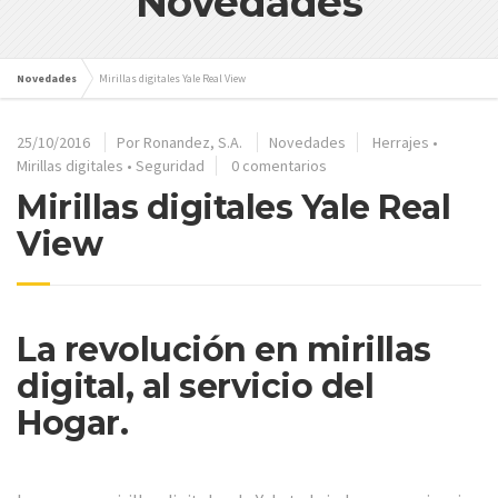
Novedades
Novedades
Mirillas digitales Yale Real View
25/10/2016
Por
Ronandez, S.A.
Novedades
Herrajes
•
Mirillas digitales
•
Seguridad
0 comentarios
Mirillas digitales Yale Real
View
La revolución en mirillas
digital, al servicio del
Hogar.