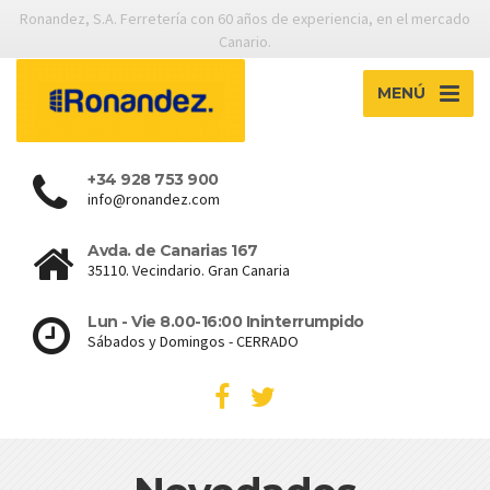
Ronandez, S.A. Ferretería con 60 años de experiencia, en el mercado
Canario.
MENÚ
+34 928 753 900
info@ronandez.com
Avda. de Canarias 167
35110. Vecindario. Gran Canaria
Lun - Vie 8.00-16:00 Ininterrumpido
Sábados y Domingos - CERRADO