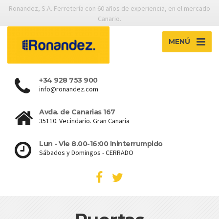
Ronandez, S.A. Ferretería con 60 años de experiencia, en el mercado
Canario.
MENÚ
+34 928 753 900
info@ronandez.com
Avda. de Canarias 167
35110. Vecindario. Gran Canaria
Lun - Vie 8.00-16:00 Ininterrumpido
Sábados y Domingos - CERRADO