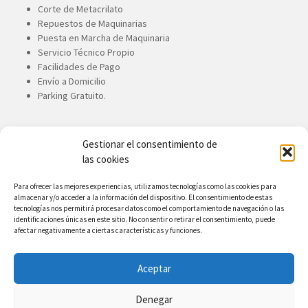
Corte de Metacrilato
Repuestos de Maquinarias
Puesta en Marcha de Maquinaria
Servicio Técnico Propio
Facilidades de Pago
Envío a Domicilio
Parking Gratuito.
Gestionar el consentimiento de
CONTACTE CON NOSOTROS
las cookies
Ronandez, S.A.
Para ofrecer las mejores experiencias, utilizamos tecnologías como las cookies para
almacenar y/o acceder a la información del dispositivo. El consentimiento de estas
Avda. de Canarias, 167. 35110.
tecnologías nos permitirá procesar datos como el comportamiento de navegación o las
Vecindario. Gran Canaria
identificaciones únicas en este sitio. No consentir o retirar el consentimiento, puede
afectar negativamente a ciertas características y funciones.
34 928 753 900
34 928 753 710
Aceptar
info@ronandez.com
Denegar
Facebook
Twitter