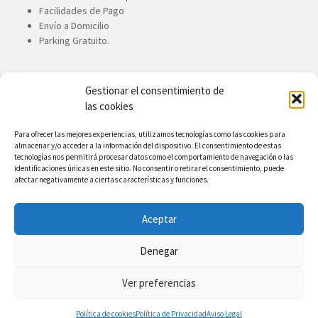
Facilidades de Pago
Envío a Domicilio
Parking Gratuito.
Gestionar el consentimiento de
CONTACTE CON NOSOTROS
las cookies
Ronandez, S.A.
Para ofrecer las mejores experiencias, utilizamos tecnologías como las cookies para
almacenar y/o acceder a la información del dispositivo. El consentimiento de estas
Avda. de Canarias, 167. 35110.
tecnologías nos permitirá procesar datos como el comportamiento de navegación o las
Vecindario. Gran Canaria
identificaciones únicas en este sitio. No consentir o retirar el consentimiento, puede
afectar negativamente a ciertas características y funciones.
34 928 753 900
34 928 753 710
Aceptar
info@ronandez.com
Denegar
Facebook
Twitter
Ver preferencias
Copyright © 2.023
Política de cookies
Política de Privacidad
Aviso Legal
Aviso Legal, Privacidad y Cookies