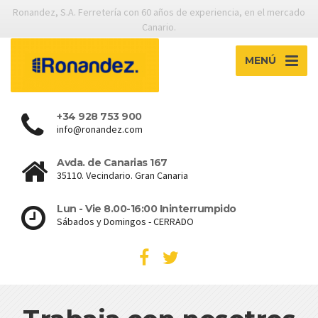
Ronandez, S.A. Ferretería con 60 años de experiencia, en el mercado
Canario.
MENÚ
+34 928 753 900
info@ronandez.com
Avda. de Canarias 167
35110. Vecindario. Gran Canaria
Lun - Vie 8.00-16:00 Ininterrumpido
Sábados y Domingos - CERRADO