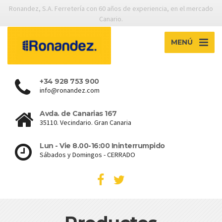
Ronandez, S.A. Ferretería con 60 años de experiencia, en el mercado
Canario.
MENÚ
+34 928 753 900
info@ronandez.com
Avda. de Canarias 167
35110. Vecindario. Gran Canaria
Lun - Vie 8.00-16:00 Ininterrumpido
Sábados y Domingos - CERRADO