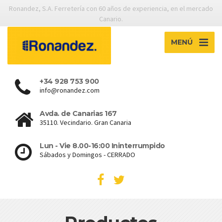
Ronandez, S.A. Ferretería con 60 años de experiencia, en el mercado
Canario.
MENÚ
+34 928 753 900
info@ronandez.com
Avda. de Canarias 167
35110. Vecindario. Gran Canaria
Lun - Vie 8.00-16:00 Ininterrumpido
Sábados y Domingos - CERRADO