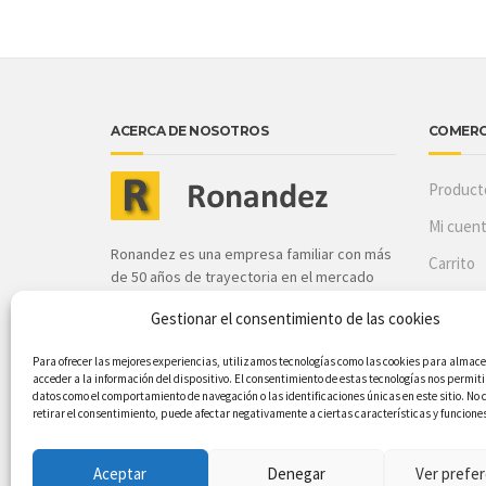
ACERCA DE NOSOTROS
COMERC
Product
Mi cuen
Ronandez es una empresa familiar con más
Carrito
de 50 años de trayectoria en el mercado
canario, situación que con innovación y
Finaliza
Gestionar el consentimiento de las cookies
mejora continua nos ha consolidado
Política
Para ofrecer las mejores experiencias, utilizamos tecnologías como las cookies para almace
Política
acceder a la información del dispositivo. El consentimiento de estas tecnologías nos permit
CONOZCANOS
datos como el comportamiento de navegación o las identificaciones únicas en este sitio. No 
Aviso Le
retirar el consentimiento, puede afectar negativamente a ciertas características y funcione
Aceptar
Denegar
Ver prefer