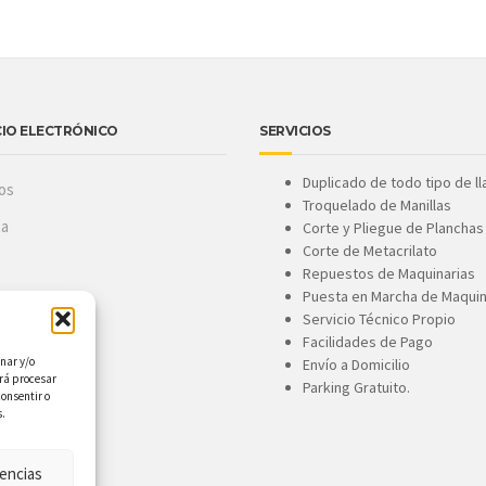
IO ELECTRÓNICO
SERVICIOS
Duplicado de todo tipo de ll
os
Troquelado de Manillas
ta
Corte y Pliegue de Planchas
Corte de Metacrilato
Repuestos de Maquinarias
Puesta en Marcha de Maquin
r compra
Servicio Técnico Propio
 de Privacidad
Facilidades de Pago
nar y/o
Envío a Domicilio
 de cookies
irá procesar
Parking Gratuito.
consentir o
gal
s.
encias