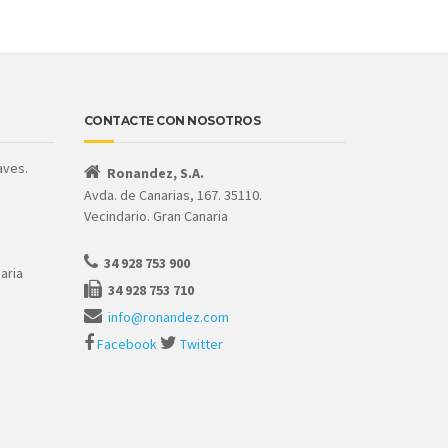
CONTACTE CON NOSOTROS
aves.
Ronandez, S.A.
Avda. de Canarias, 167. 35110.
Vecindario. Gran Canaria
34 928 753 900
aria
34 928 753 710
info@ronandez.com
Facebook
Twitter