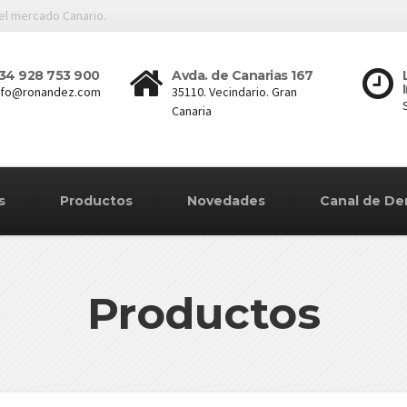
 el mercado Canario.
34 928 753 900
Avda. de Canarias 167
nfo@ronandez.com
35110. Vecindario. Gran
Canaria
s
Productos
Novedades
Canal de De
Productos