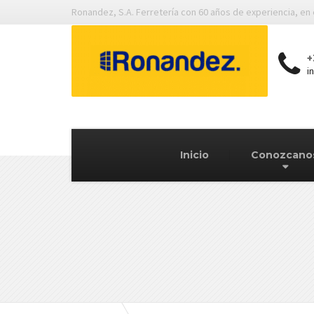
Ronandez, S.A. Ferretería con 60 años de experiencia, en
+
i
Inicio
Conozcano