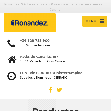
Ronandez, S.A. Ferretería con 60 años de experiencia, en el mercado
Canario.
MENÚ
+34 928 753 900
info@ronandez.com
Avda. de Canarias 167
35110. Vecindario. Gran Canaria
Lun - Vie 8.00-16:00 Ininterrumpido
Sábados y Domingos - CERRADO