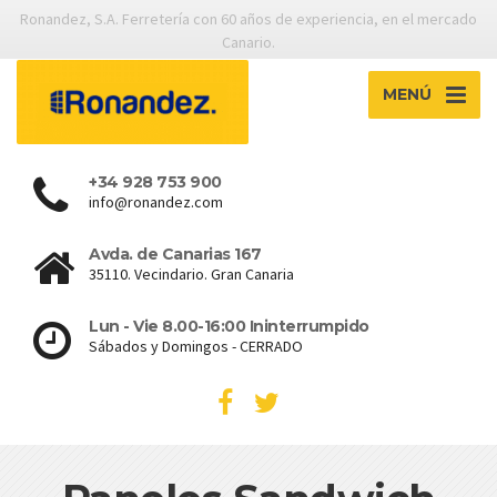
Ronandez, S.A. Ferretería con 60 años de experiencia, en el mercado
Canario.
MENÚ
+34 928 753 900
info@ronandez.com
Avda. de Canarias 167
35110. Vecindario. Gran Canaria
Lun - Vie 8.00-16:00 Ininterrumpido
Sábados y Domingos - CERRADO